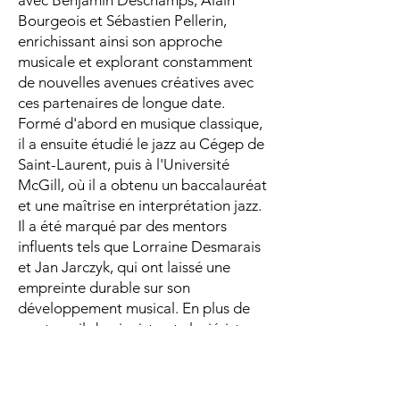
avec Benjamin Deschamps, Alain
Bourgeois et Sébastien Pellerin,
enrichissant ainsi son approche
musicale et explorant constamment
de nouvelles avenues créatives avec
ces partenaires de longue date.
Formé d'abord en musique classique,
il a ensuite étudié le jazz au Cégep de
Saint-Laurent, puis à l'Université
McGill, où il a obtenu un baccalauréat
et une maîtrise en interprétation jazz.
Il a été marqué par des mentors
influents tels que Lorraine Desmarais
et Jan Jarczyk, qui ont laissé une
empreinte durable sur son
développement musical. En plus de
son travail de pianiste et claviériste,
Charles est un arrangeur et copiste
expérimenté. Il partage également sa
passion pour la musique avec la